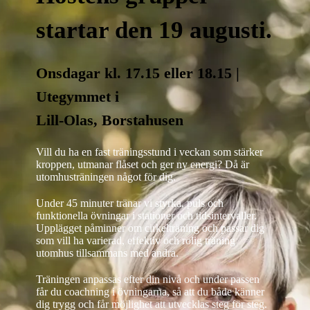
startar den 19 augusti.
Onsdagar kl. 17.15 eller 18.15 |
Utegymmet i
Lill-Olas, Borstahusen
Vill du ha en fast träningsstund i veckan som stärker
kroppen, utmanar flåset och ger ny energi?
Då är
utomhusträningen något för dig.
Under 45 minuter tränar vi styrka, puls och
funktionella övningar i stationer och tidsintervaller.
Upplägget påminner om cirkelträning och passar dig
som vill ha varierad, effektiv och rolig träning
utomhus tillsammans med andra.
Träningen anpassas efter din nivå och under passen
får du coachning i övningarna, så att du både känner
dig trygg och får möjlighet att utvecklas steg för steg.