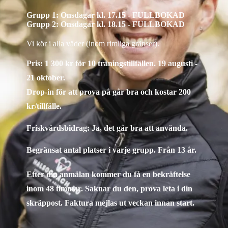
Grupp 1: Onsdagar kl. 17.15 - FULLBOKAD
Grupp 2: Onsdagar kl. 18.15 - FULLBOKAD
Vi kör i alla väder (inom rimliga gränser).
Pris: 1 300 kr för 10 träningstillfällen. 19 augusti -
21 oktober.
Drop-in för att prova på går bra och kostar 200
kr/tillfälle.
Friskvårdsbidrag:
Ja, det går bra att använda.
Begränsat antal platser i varje grupp. Från 13 år.
Efter din anmälan kommer du få en bekräftelse
inom 48 timmar. Saknar du den, prova leta i din
skräppost. Faktura mejlas ut veckan innan start.