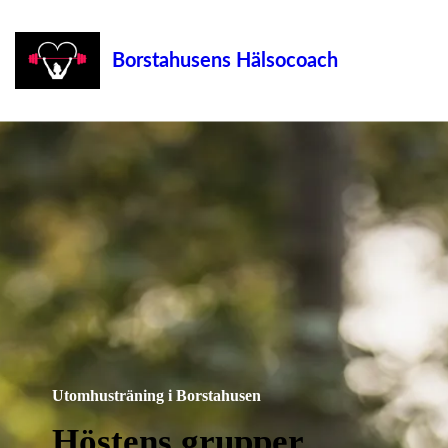
Borstahusens Hälsocoach
Utomhusträning i Borstahusen
Höstens grupper