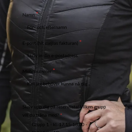
Namn
E-post (hit mejlas fakturan)
Mobilnummer
Skriv upp dig på reservlista! Vilken grupp
vill du träna med?
Grupp 1 - kl. 17.15-18.00 -