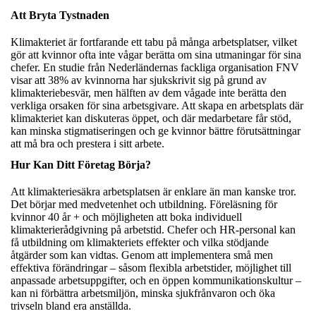
Att Bryta Tystnaden
Klimakteriet är fortfarande ett tabu på många arbetsplatser, vilket
gör att kvinnor ofta inte vågar berätta om sina utmaningar för sina
chefer. En studie från Nederländernas fackliga organisation FNV
visar att 38% av kvinnorna har sjukskrivit sig på grund av
klimakteriebesvär, men hälften av dem vågade inte berätta den
verkliga orsaken för sina arbetsgivare. Att skapa en arbetsplats där
klimakteriet kan diskuteras öppet, och där medarbetare får stöd,
kan minska stigmatiseringen och ge kvinnor bättre förutsättningar
att må bra och prestera i sitt arbete.
Hur Kan Ditt Företag Börja?
Att klimakteriesäkra arbetsplatsen är enklare än man kanske tror.
Det börjar med medvetenhet och utbildning. Föreläsning för
kvinnor 40 år + och möjligheten att boka individuell
klimakterierådgivning på arbetstid. Chefer och HR-personal kan
få utbildning om klimakteriets effekter och vilka stödjande
åtgärder som kan vidtas. Genom att implementera små men
effektiva förändringar – såsom flexibla arbetstider, möjlighet till
anpassade arbetsuppgifter, och en öppen kommunikationskultur –
kan ni förbättra arbetsmiljön, minska sjukfrånvaron och öka
trivseln bland era anställda.