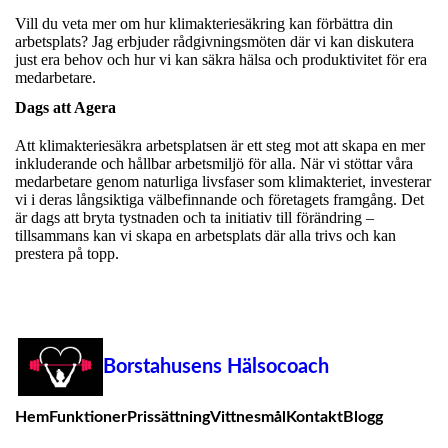
Vill du veta mer om hur klimakteriesäkring kan förbättra din
arbetsplats? Jag erbjuder rådgivningsmöten där vi kan diskutera
just era behov och hur vi kan säkra hälsa och produktivitet för era
medarbetare.
Dags att Agera
Att klimakteriesäkra arbetsplatsen är ett steg mot att skapa en mer
inkluderande och hållbar arbetsmiljö för alla. När vi stöttar våra
medarbetare genom naturliga livsfaser som klimakteriet, investerar
vi i deras långsiktiga välbefinnande och företagets framgång. Det
är dags att bryta tystnaden och ta initiativ till förändring –
tillsammans kan vi skapa en arbetsplats där alla trivs och kan
prestera på topp.
Borstahusens Hälsocoach
Hem
Funktioner
Prissättning
Vittnesmål
Kontakt
Blogg