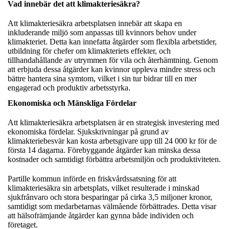
Vad innebär det att klimakteriesäkra?
Att klimakteriesäkra arbetsplatsen innebär att skapa en
inkluderande miljö som anpassas till kvinnors behov under
klimakteriet. Detta kan innefatta åtgärder som flexibla arbetstider,
utbildning för chefer om klimakteriets effekter, och
tillhandahållande av utrymmen för vila och återhämtning. Genom
att erbjuda dessa åtgärder kan kvinnor uppleva mindre stress och
bättre hantera sina symtom, vilket i sin tur bidrar till en mer
engagerad och produktiv arbetsstyrka.
Ekonomiska och Mänskliga Fördelar
Att klimakteriesäkra arbetsplatsen är en strategisk investering med
ekonomiska fördelar. Sjukskrivningar på grund av
klimakteriebesvär kan kosta arbetsgivare upp till 24 000 kr för de
första 14 dagarna. Förebyggande åtgärder kan minska dessa
kostnader och samtidigt förbättra arbetsmiljön och produktiviteten.
Partille kommun införde en friskvårdssatsning för att
klimakteriesäkra sin arbetsplats, vilket resulterade i minskad
sjukfrånvaro och stora besparingar på cirka 3,5 miljoner kronor,
samtidigt som medarbetarnas välmående förbättrades. Detta visar
att hälsofrämjande åtgärder kan gynna både individen och
företaget.